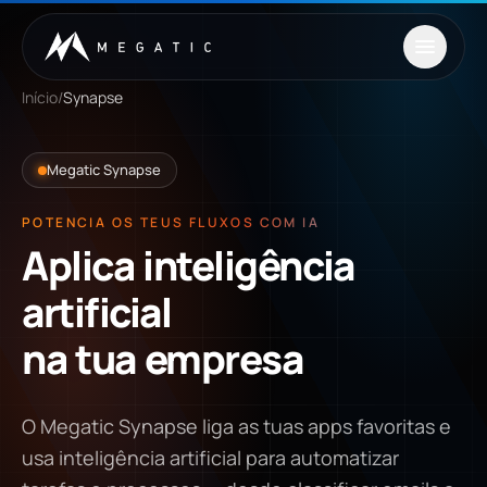
Saltar para o conteúdo
Início
/
Synapse
Megatic Synapse
POTENCIA OS TEUS FLUXOS COM IA
Aplica
inteligência
artificial
na
tua
empresa
O Megatic Synapse liga as tuas apps favoritas e
usa inteligência artificial para automatizar