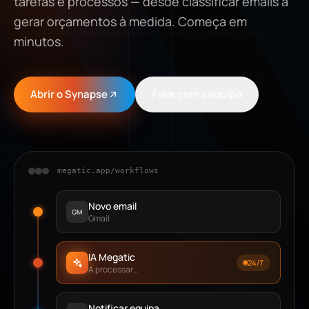
tarefas e processos — desde classificar emails a
gerar orçamentos à medida. Começa em
minutos.
Abrir o Synapse
Falar com a equipa
megatic.app/workflows
Novo email
GM
Gmail
IA Megatic
24/7
A processar…
Notificar equipa