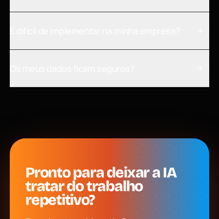
É difícil de implementar na minha empresa?
Os meus dados ficam seguros?
Pronto para deixar a IA
tratar do trabalho
repetitivo?