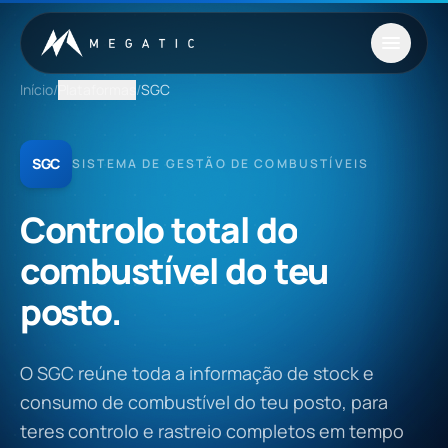
Saltar para o conteúdo
Início
/
Plataformas
/
SGC
SGC
SISTEMA DE GESTÃO DE COMBUSTÍVEIS
Controlo
total
do
combustível
do
teu
posto.
O SGC reúne toda a informação de stock e
consumo de combustível do teu posto, para
teres controlo e rastreio completos em tempo