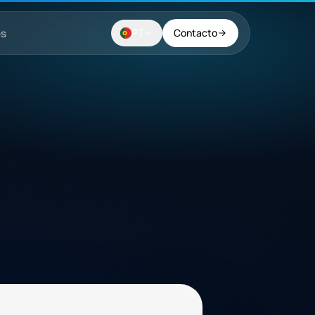
os
PT
Contacto