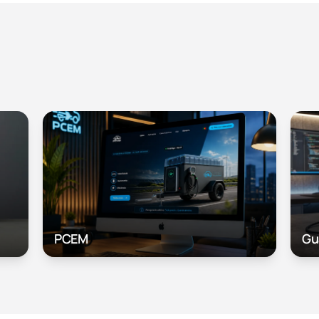
PCEM
Gu