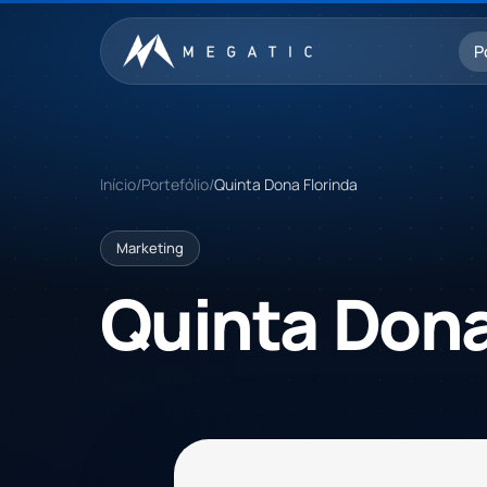
Saltar para o conteúdo
P
Início
/
Portefólio
/
Quinta Dona Florinda
Marketing
Quinta
Don