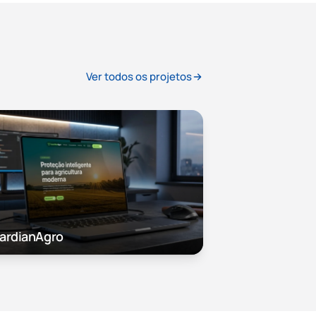
Ver todos os projetos
ardianAgro