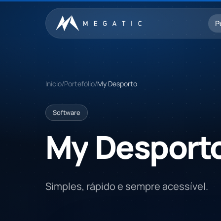
Saltar para o conteúdo
P
Início
/
Portefólio
/
My Desporto
Software
My
Desport
Simples, rápido e sempre acessível.