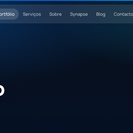
ortfólio
Serviços
Sobre
Synapse
Blog
Contact
o