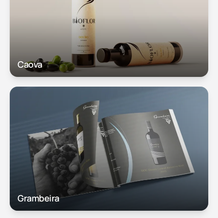
Caova
Grambeira