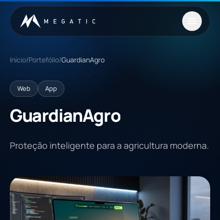
Saltar para o conteúdo
Início
/
Portefólio
/
GuardianAgro
Web
App
GuardianAgro
Proteção inteligente para a agricultura moderna.