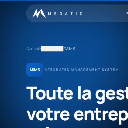
Aller au contenu
P
Accueil
/
Plateformes
/
MIMS
MIMS
INTEGRATED MANAGEMENT SYSTEM
Toute
la
ges
votre
entrep