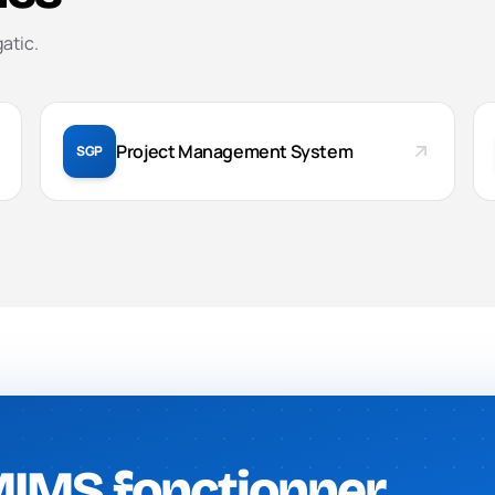
atic.
Project Management System
SGP
 MIMS fonctionner