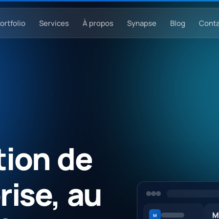
ortfolio
Services
À propos
Synapse
Blog
Conta
tion
de
rise,
au
M
M