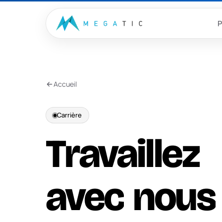
Aller au contenu
P
Accueil
Carrière
Travaillez
avec
nous