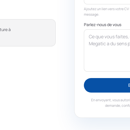
Ajoutez un lien vers votre CV 
message.
Parlez-nous de vous
ture à
En envoyant, vous autori
demande, conf